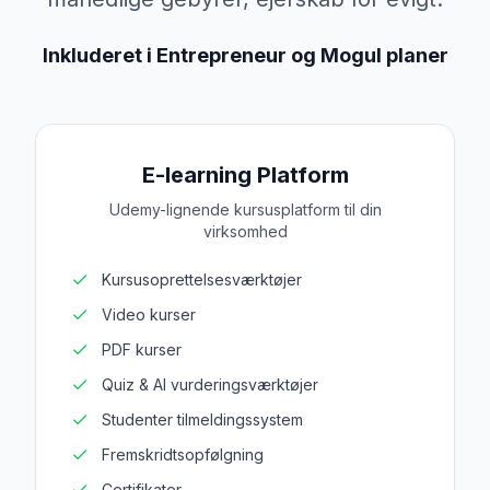
Inkluderet i Entrepreneur og Mogul planer
E-learning Platform
Udemy-lignende kursusplatform til din
P
virksomhed
Ru
Kursusoprettelsesværktøjer
Ch
Video kurser
Kø
PDF kurser
Bo
Quiz & AI vurderingsværktøjer
Pr
Studenter tilmeldingssystem
Ad
Fremskridtsopfølgning
Str
Certifikater