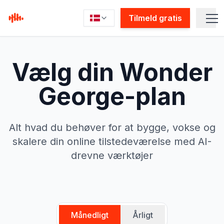
Tilmeld gratis
Vælg din Wonder
George-plan
Alt hvad du behøver for at bygge, vokse og
Wond
skalere din online tilstedeværelse med AI-
drevne værktøjer
AI-tjen
AI-plug
Månedligt
Årligt
Til dig