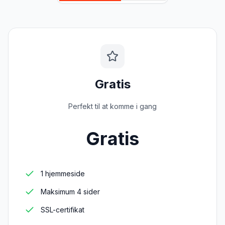
Om os
Blog
Kontakt
Gratis
Log ind
Perfekt til at komme i gang
Ti
Gratis
1 hjemmeside
Maksimum 4 sider
SSL-certifikat